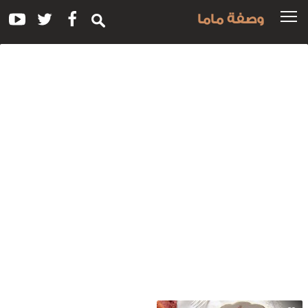
وصفة ماما
سم
لوصفة:
ريب
لشمندر