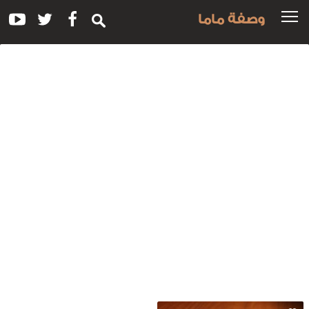
وصفة ماما
سم
لوصفة:
روكيت
لتونة