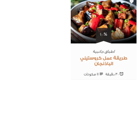
0
100%
اطباق جانبية
طريقة عمل كروستيني
الباذنجان
30 ‎دقيقة
11 ‎مكونات