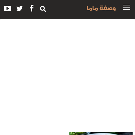
وصفة ماما
سم
لوصفة:
روستيني