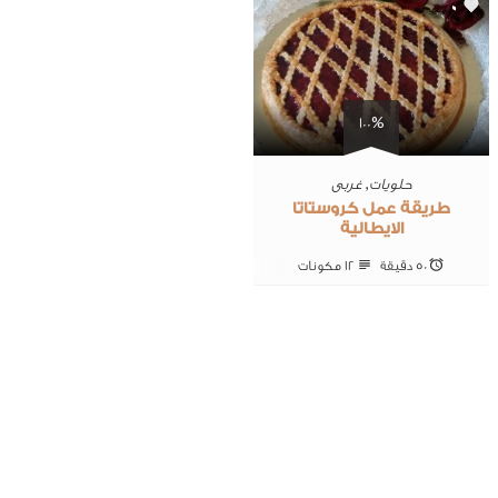
0
100%
حلويات
,
غربى
طريقة عمل كروستاتا
الايطالية
50 ‎دقيقة
12 ‎مكونات