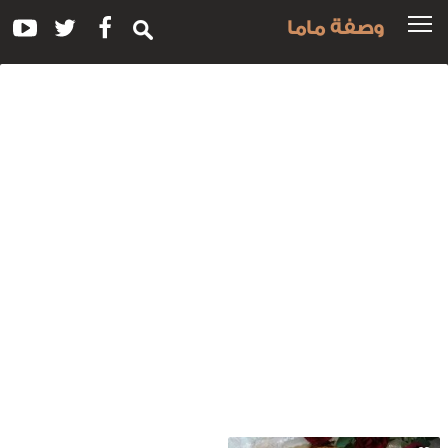
وصفة ماما
سم
لوصفة:
روستاتا
لايطالي