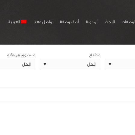
لوصفات
البحث
المدونة
أضف وصفة
تواصل معنا
العربية
مطبخ
مستوى المهارة