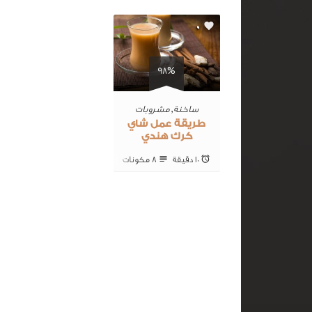
0
98%
ساخنة
,
مشروبات
طريقة عمل شاي
كرك هندي
10 ‎دقيقة
8 ‎مكونات