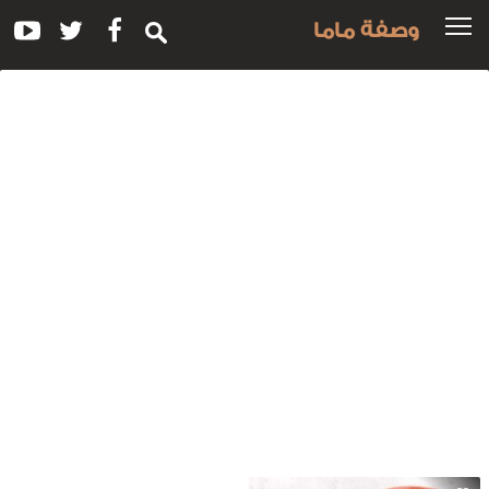
وصفة ماما
سم
لوصفة:
رات
طاطس
قلية
الكركم