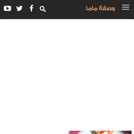
وصفة ماما
سم
لوصفة:
رات
للحم
لتركية