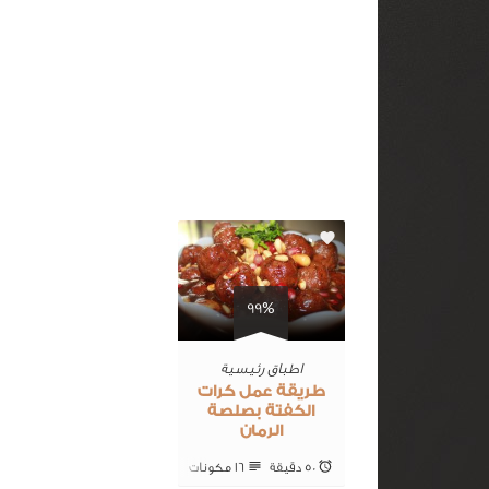
0
99%
اطباق رئيسية
طريقة عمل كرات
الكفتة بصلصة
الرمان
50 ‎دقيقة
16 ‎مكونات