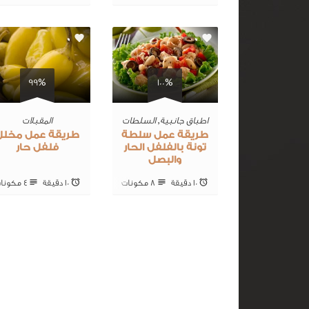
0
0
99%
100%
اطباق جانبية
,
السلطات
المقبلات
طريقة عمل سلطة
طريقة عمل مخلل
تونة بالفلفل الحار
فلفل حار
والبصل
10 ‎دقيقة
8 ‎مكونات
10 ‎دقيقة
4 ‎مكونات