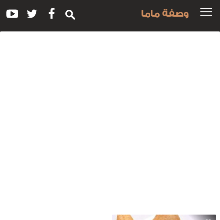
وصفة ماما
سم
لوصفة:
مل
ينى
طائر
لسبانخ
المشمش
لمجفف