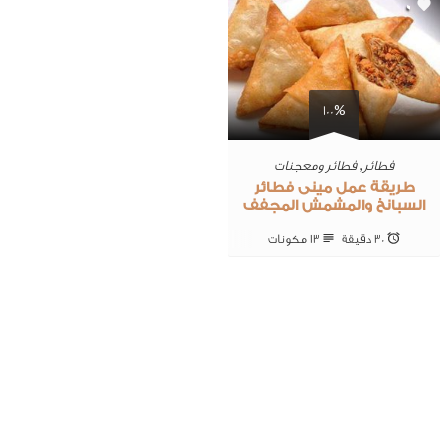
0
100%
فطائر
,
فطائر ومعجنات
طريقة عمل مينى فطائر
السبانخ والمشمش المجفف
30 ‎دقيقة
13 ‎مكونات