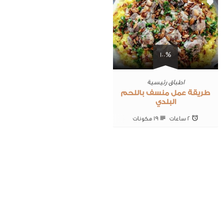
0
100%
اطباق رئيسية
طريقة عمل منسف باللحم
البلدي
2 ساعات
19 ‎مكونات