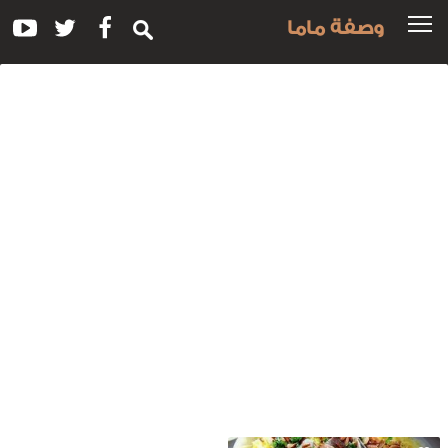
وصفة ماما
سم
لوصفة:
مل
نسف
اللحم
لبلدي