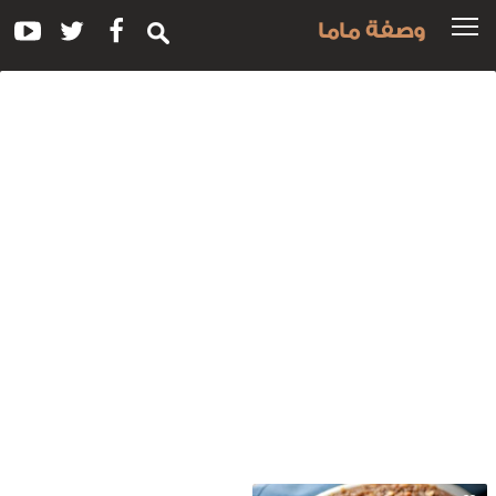
وصفة ماما
سم
لوصفة:
مل
قلوبة
لبطاطا
لشيكولاته