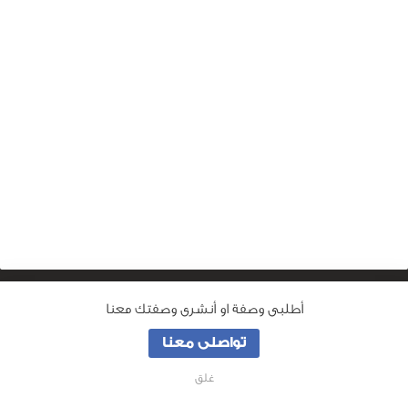
أطلبى وصفة او أنشرى وصفتك معنا
من نحن
تواصلى معنا
جميع الحقوق محفوظة لـ
وصفة ماما
© 2026
غلق