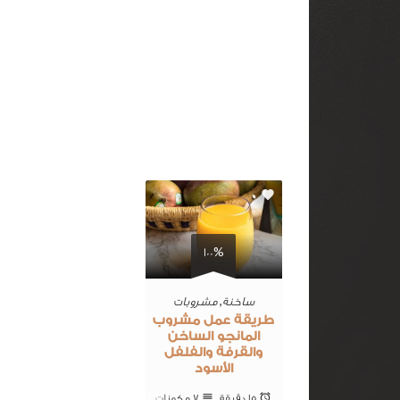
0
100%
ساخنة
,
مشروبات
طريقة عمل مشروب
المانجو الساخن
والقرفة والفلفل
الأسود
15 ‎دقيقة
7 ‎مكونات