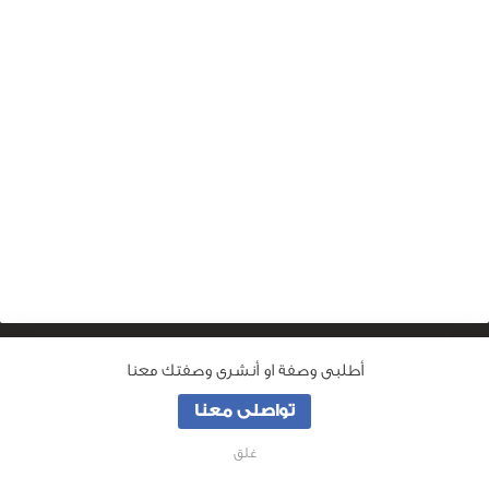
أطلبى وصفة او أنشرى وصفتك معنا
من نحن
تواصلى معنا
جميع الحقوق محفوظة لـ
وصفة ماما
© 2026
غلق