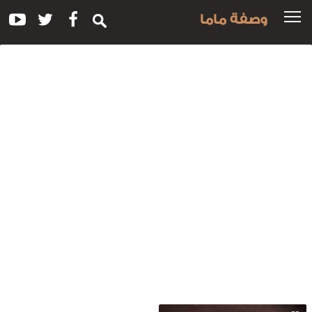
وصفة ماما
سم
لوصفة:
مل
بن
يران
ارد
النعناع