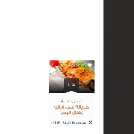
0
100%
اطباق جانبية
طريقة عمل لازانيا
بغلال البحر
1 ساعات 15 ‎دقيقة
16 ‎مكونات