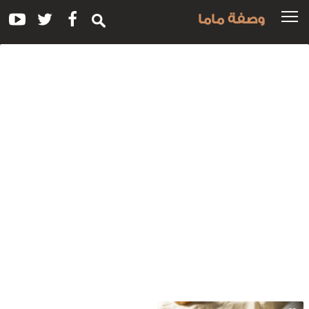
وصفة ماما
سم
لوصفة:
مل
بدة
لدجاج
لمقرمشة