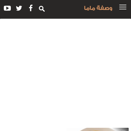
وصفة ماما
سم
لوصفة:
مل
اربونارا
استا