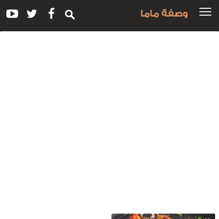
وصفة ماما
سم
لوصفة:
مل
يش
اووق
لدجاج
حي