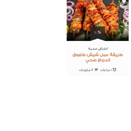
0
100%
اطباق صحية
طريقة عمل شيش طاووق
الدجاج صحي
1 ساعات
12 ‎مكونات