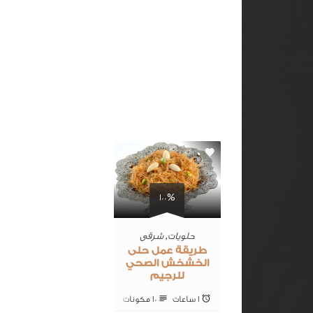
0
100%
حلويات
,
شرقى
طريقة عمل حلى
الخشخش الصحي
للرجيم
1 ساعات
10 ‎مكونات