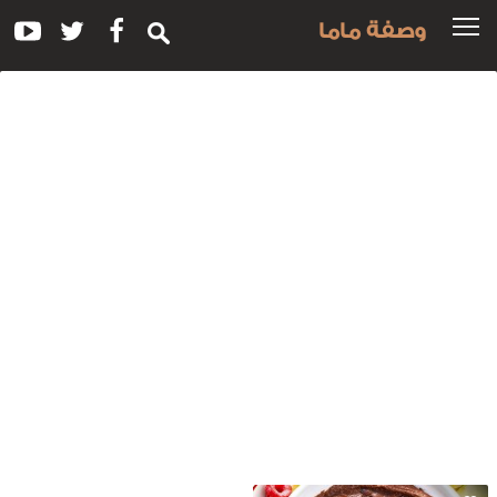
وصفة ماما
سم
لوصفة:
مل
لى
لحمص
الشوكولاتة
العسل