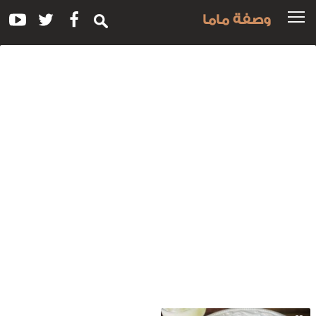
وصفة ماما
سم
لوصفة:
مل
لاوة
لرز
للبنانية