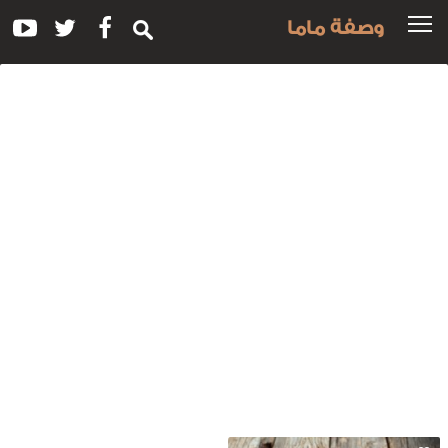
وصفة ماما
سم
لوصفة:
مل
ساء
للبن
الفجل
لاحمر
اللافندر
لطازج