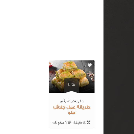
0
100%
حلويات
,
شرقى
طريقة عمل جلاش
حلو
40 ‎دقيقة
6 ‎مكونات