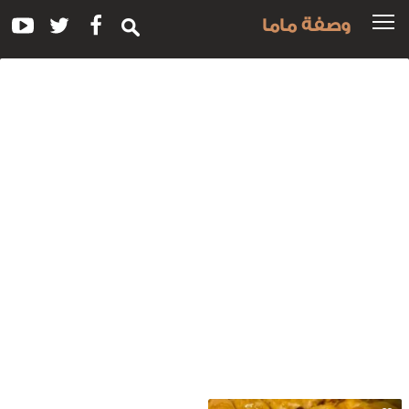
وصفة ماما
سم
لوصفة:
مل
لاش
المكسرات