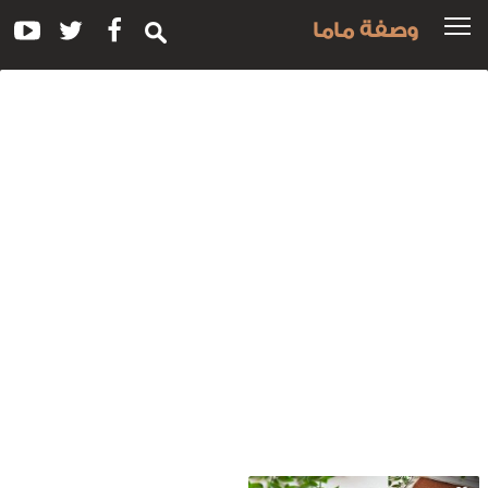
وصفة ماما
سم
لوصفة:
مل
اتوة
لبسكويت
لبارد
طبقات
لنوتيلا