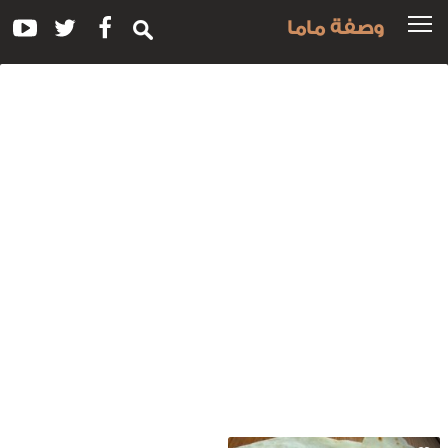
وصفة ماما
سم
لوصفة:
مل
ريد
حم