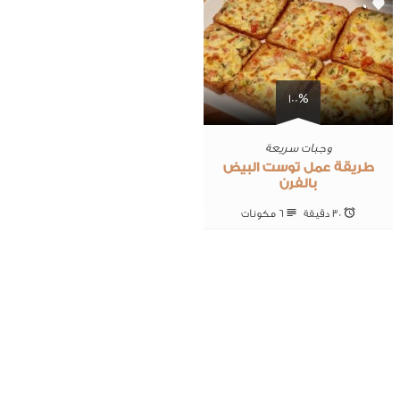
0
100%
وجبات سريعة
طريقة عمل توست البيض
بالفرن
30 ‎دقيقة
6 ‎مكونات