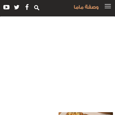
وصفة ماما
سم
لوصفة:
مل
وست
لبيض
الفرن