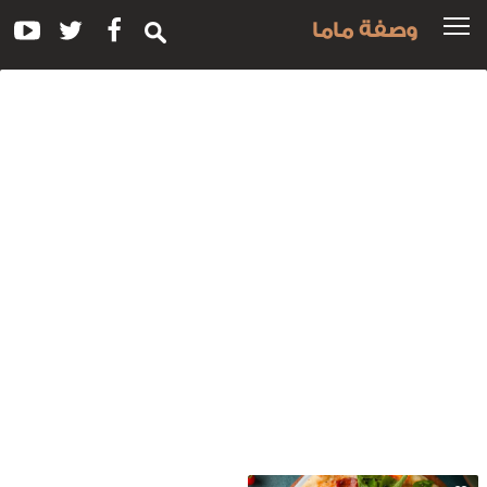
وصفة ماما
سم
لوصفة:
مل
يتزا
لمقرمشة
خليط
لجرجير
المشمش
لمجفف