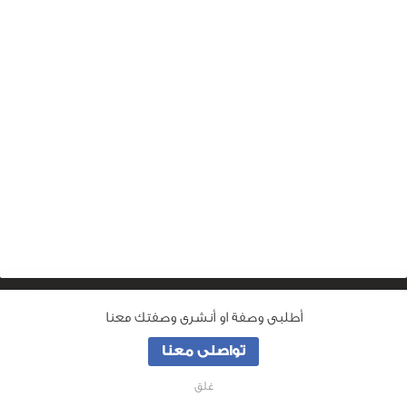
أطلبى وصفة او أنشرى وصفتك معنا
من نحن
تواصلى معنا
جميع الحقوق محفوظة لـ
وصفة ماما
© 2026
غلق