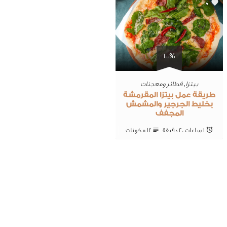
0
100%
بيتزا
,
فطائر ومعجنات
طريقة عمل بيتزا المقرمشة
بخليط الجرجير والمشمش
المجفف
1 ساعات 20 ‎دقيقة
14 ‎مكونات