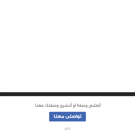
أطلبى وصفة او أنشرى وصفتك معنا
من نحن
تواصلى معنا
جميع الحقوق محفوظة لـ
وصفة ماما
© 2026
غلق