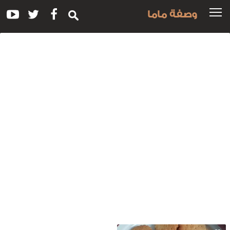
وصفة ماما
سم
لوصفة:
مل
سكويت
لجبنة
لزرقاء
العسل
لابيض
الفلفل
لوردي