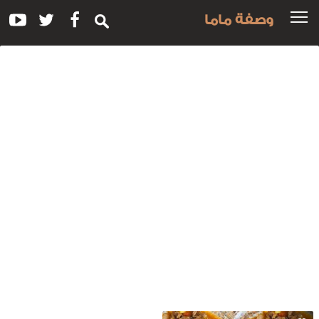
وصفة ماما
سم
لوصفة:
مل
لكبدة
الخضراوات
لرجيم