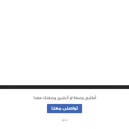
أطلبى وصفة او أنشرى وصفتك معنا
من نحن
تواصلى معنا
جميع الحقوق محفوظة لـ
وصفة ماما
© 2026
غلق