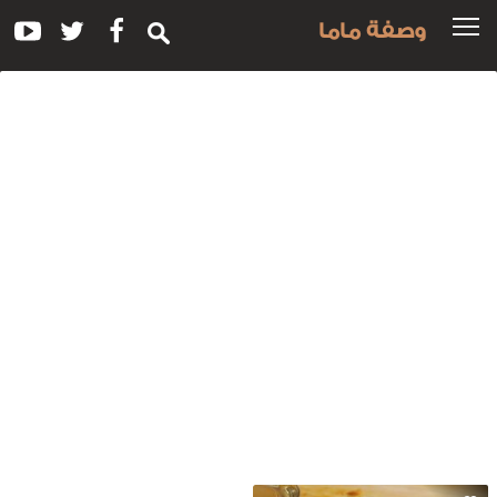
وصفة ماما
سم
لوصفة:
ريقة
مل
لى
اج
لقشطة