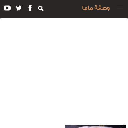
وصفة ماما
سم
لوصفة:
اجن
لسي
ود
الكريمة