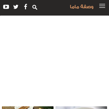
وصفة ماما
سم
لوصفة:
وربة
لكستناء