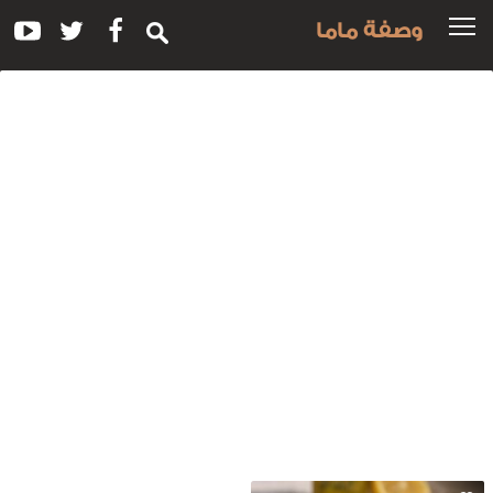
وصفة ماما
سم
لوصفة:
لطة
لطماطم
ع
رات
للبنة