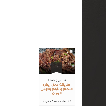
0
100%
اطباق رئيسية
طريقة عمل ريش
اللحم والثوم ودبس
الرمان
1 ساعات
6 ‎مكونات