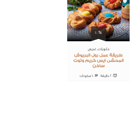
0
100%
حلويات
,
غربى
طريقة عمل رول البريوش
المحشى ايس كريم وتوت
ساخن
20 ‎دقيقة
10 ‎مكونات