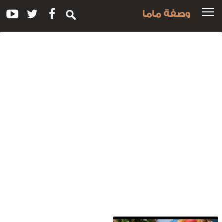
وصفة ماما
سم
لوصفة:
ول
لبريوش
لمحشى
يس
ريم
توت
اخن