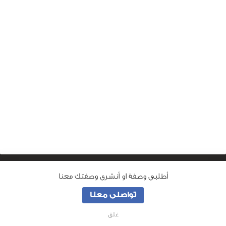
أطلبى وصفة او أنشرى وصفتك معنا
من نحن
تواصلى معنا
جميع الحقوق محفوظة لـ
وصفة ماما
© 2026
غلق