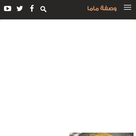
وصفة ماما
سم
لوصفة:
اڤيولي
صوص
لكريمة