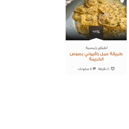
0
99%
اطباق رئيسية
طريقة عمل راڤيولي بصوص
الكريمة
40 ‎دقيقة
8 ‎مكونات