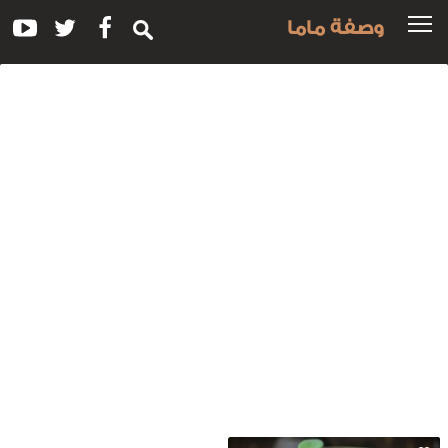
وصفة ماما
سم
لوصفة:
ودينغ
لتوت
لأزرق