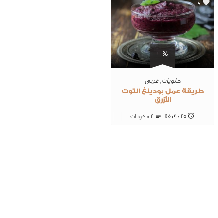
0
100%
حلويات
,
غربى
طريقة عمل بودينغ التوت
الأزرق
25 ‎دقيقة
4 ‎مكونات