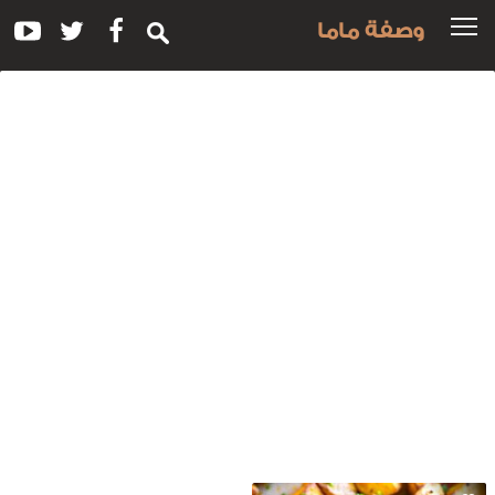
وصفة ماما
سم
لوصفة:
طاطس
قلية
ع
لبصل