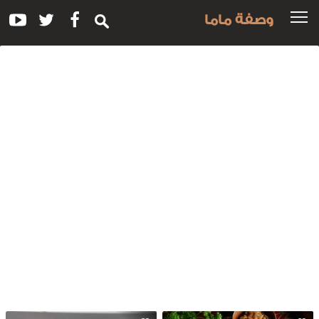
وصفة ماما
سم
لوصفة:
لمدردرة