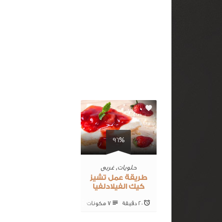
0
96%
حلويات
,
غربى
طريقة عمل تشيز
كيك الفيلادلفيا
20 ‎دقيقة
7 ‎مكونات