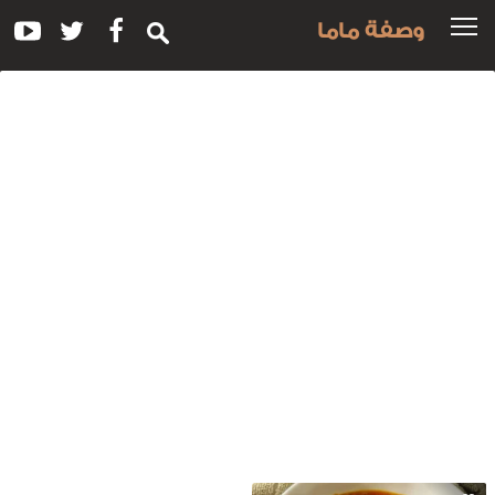
وصفة ماما
سم
لوصفة:
لفوفو