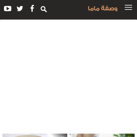
وصفة ماما
سم
لوصفة:
لشوربة
لبيضاء