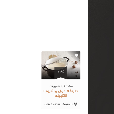
0
86%
ساخنة
,
مشروبات
طريقه عمل مشروب
التلبينه
15 ‎دقيقة
4 ‎مكونات