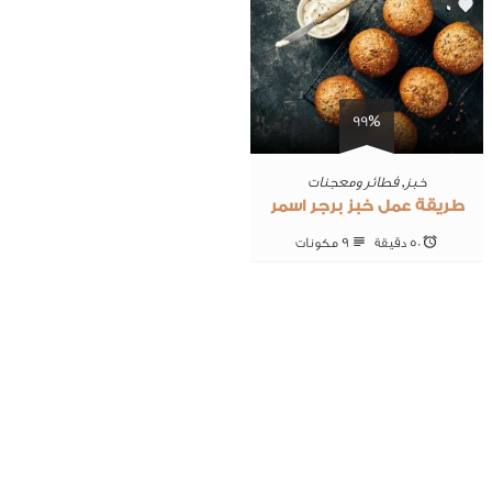
0
99%
خبز
,
فطائر ومعجنات
طريقة عمل خبز برجر اسمر
50 ‎دقيقة
9 ‎مكونات