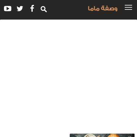
وصفة ماما
سم
لوصفة:
سمر