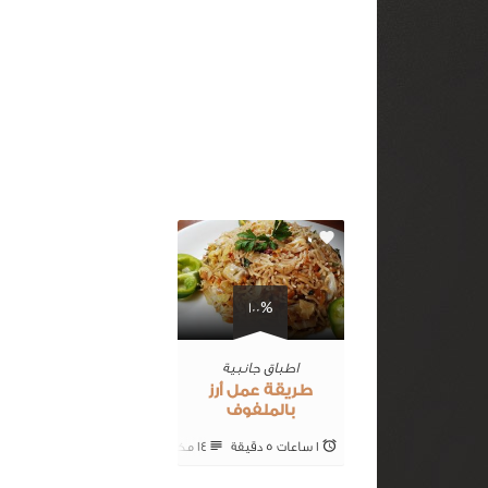
0
100%
اطباق جانبية
طريقة عمل أرز
بالملفوف
1 ساعات 5 ‎دقيقة
14 ‎مكونات