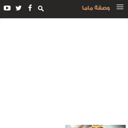
وصفة ماما
سم
لوصفة:
رز
المشمش
الزبيب