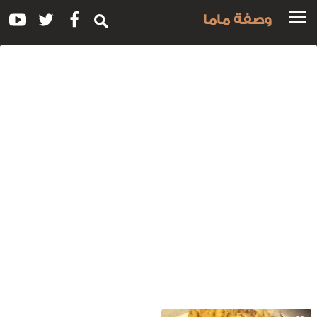
وصفة ماما
سم
لوصفة:
رز
الدجاج
الحمص