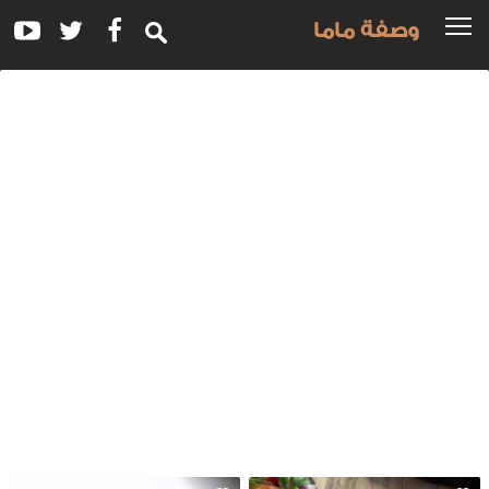
وصفة ماما
سم
لوصفة:
رز
لصيادية